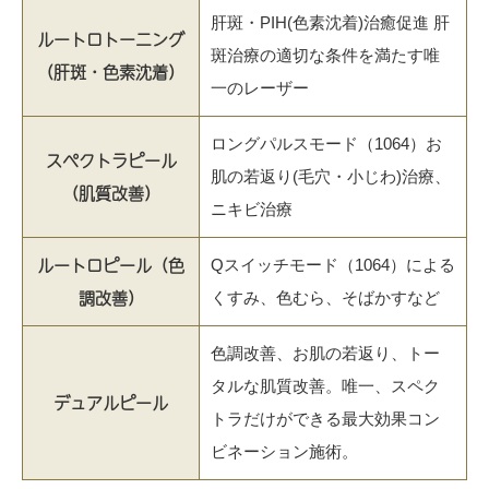
肝斑・PIH(色素沈着)治癒促進 肝
ルートロトーニング
斑治療の適切な条件を満たす唯
（肝斑・色素沈着）
一のレーザー
ロングパルスモード（1064）お
スペクトラピール
肌の若返り(毛穴・小じわ)治療、
（肌質改善）
ニキビ治療
ルートロピール（色
Qスイッチモード（1064）による
調改善）
くすみ、色むら、そばかすなど
色調改善、お肌の若返り、トー
タルな肌質改善。唯一、スペク
デュアルピール
トラだけができる最大効果コン
ビネーション施術。