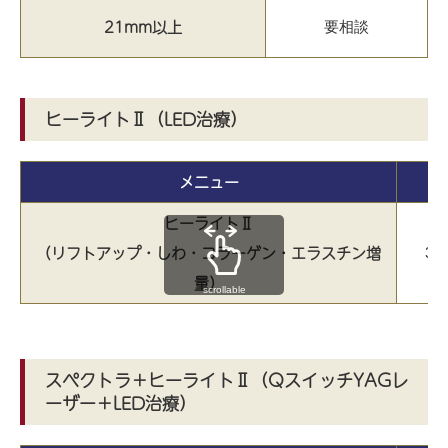
21mm以上
要相談
ヒーライトⅡ（LED治療）
メニュー
ヒーライトⅡ
（リフトアップ・しわ・コラーゲン・エラスチン増
3
量）
scrollable
スペクトラ＋ヒーライトⅡ（QスイッチYAGレ
ーザー＋LED治療）