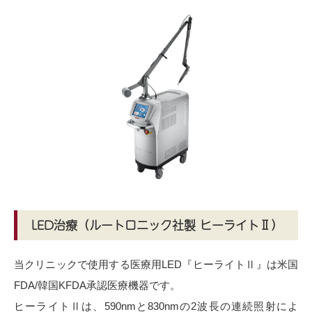
LED治療（ルートロニック社製 ヒーライトⅡ）
当クリニックで使用する医療用LED『ヒーライトⅡ』は米国
FDA/韓国KFDA承認医療機器です。
ヒーライトⅡは、590nmと830nmの2波長の連続照射によ