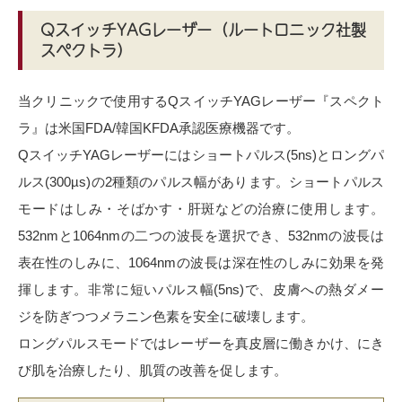
QスイッチYAGレーザー（ルートロニック社製
スペクトラ）
当クリニックで使用するQスイッチYAGレーザー『スペクト
ラ』は米国FDA/韓国KFDA承認医療機器です。
QスイッチYAGレーザーにはショートパルス(5ns)とロングパ
ルス(300µs)の2種類のパルス幅があります。ショートパルス
モードはしみ・そばかす・肝斑などの治療に使用します。
532nmと1064nmの二つの波長を選択でき、532nmの波長は
表在性のしみに、1064nmの波長は深在性のしみに効果を発
揮します。非常に短いパルス幅(5ns)で、皮膚への熱ダメー
ジを防ぎつつメラニン色素を安全に破壊します。
ロングパルスモードではレーザーを真皮層に働きかけ、にき
び肌を治療したり、肌質の改善を促します。