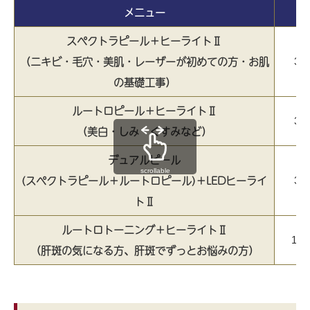
メニュー
スペクトラピール＋ヒーライトⅡ
（ニキビ・毛穴・美肌・レーザーが初めての方・お肌
3
の基礎工事）
ルートロピール＋ヒーライトⅡ
3
（美白・しみ・くすみなど）
デュアルピール
scrollable
(スペクトラピール＋ルートロピール)＋
LED
ヒ
ーライ
3
トⅡ
ルートロトーニング＋ヒーライトⅡ
10
（肝斑の気になる方、肝斑でずっとお悩みの方）