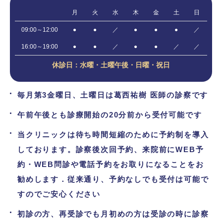
月
火
水
木
金
土
日
09:00～12:00
●
●
／
●
●
●
／
16:00～19:00
●
●
／
●
●
／
／
休診日：水曜・土曜午後・日曜・祝日
毎月第3金曜日、土曜日は葛西祐樹 医師の診察です
午前午後とも診療開始の20分前から受付可能です
当クリニックは待ち時間短縮のために予約制を導入
しております。診察後次回予約、来院前にWEB予
約・WEB問診や電話予約をお取りになることをお
勧めします．従来通り、予約なしでも受付は可能で
すのでご安心ください
初診の方、再受診でも月初めの方は受診の時に診察