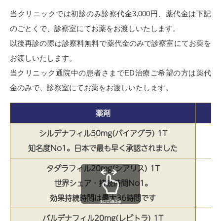
当クリニックでは初診のみ診察代金3,000円、薬代金は下記
のごとくで、診察室にてお薬をお渡しいたします。
以後再診の際は診察料無料で薬代金のみで診察室にてお薬を
お渡しいたします。
当クリニック通院中の患者さまでED治療ご希望の方は薬代
金のみで、診察室にてお薬をお渡しいたします。
薬剤
シルデナフィル50mg(バイアグラ) 1T
知名度No1。日本で最も早く承認されました
タダラフィル20mg(シアリス) 1T
世界シェア・持続時間No1。
効果持続時間は最大36時間です
scrollable
バルデナフィル20mg(レビトラ) 1T